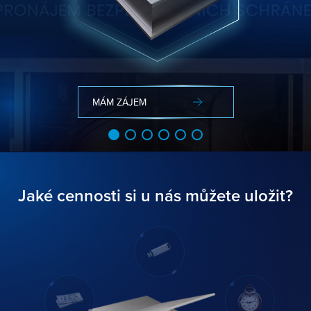
MÁM ZÁJEM
JAK TO FUNGUJE
VÍCE INFORMACÍ
VÍCE INFORMACÍ
VÍCE INFORMACÍ
VÍCE INFORMACÍ
Jaké cennosti si u nás můžete uložit?