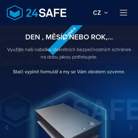
CZ
NOVINKA
DEN , MĚSÍC NEBO ROK,…
Využijte naší nabídku diskrétních bezpečnostních schránek
na dobu jakou potřebujete.
Stačí vyplnit formulář a my se Vám obratem ozveme.