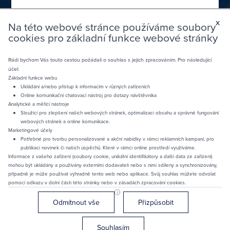
x
Na této webové stránce používáme soubory
cookies pro základní funkce webové stránky
Rádi bychom Vás touto cestou požádali o souhlas s jejich zpracováním. Pro následující
účel:
Základní funkce webu
Ukládání a/nebo přístup k informacím v různých zařízeních
Online komunikační chatovací nástroj pro dotazy návštěvníka
Souhlasím se zpracováním uvedených osobních údajů
Analytické a měřící nástroje
v souladu s Obecnou směrnicí o ochraně osobních
Sloužící pro zlepšení našich webových stránek, optimalizaci obsahu a správné fungování
webových stránek a online komunikace.
údajů. Správcem údajů je společnost anji s.r.o. IČ:
Marketingové účely
02030357
Potřebné pro tvorbu personalizované a akční nabídky v rámci reklamních kampaní, pro
publikaci novinek či našich úspěchů. Které v rámci online prostředí využíváme.
Souhlasím se zasíláním akčních nabídek
Informace z vašeho zařízení (soubory cookie, unikátní identifikátory a další data ze zařízení)
mohou být ukládány a používány externími dodavateli nebo s nimi sdíleny a synchronizovány,
případně je může používat výhradně tento web nebo aplikace. Svůj souhlas můžete odvolat
pomocí odkazu v dolní části této stránky nebo v zásadách zpracování cookies.
ODESLAT
Objednat
schránku
Odmítnout vše
Přizpůsobit
Souhlasím