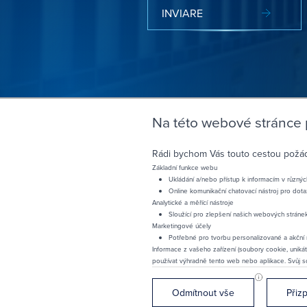
INVIARE
Na této webové stránce
Rádi bychom Vás touto cestou požádal
Základní funkce webu
Ukládání a/nebo přístup k informacím v různýc
Online komunikační chatovací nástroj pro dot
Analytické a měřící nástroje
Sloužící pro zlepšení našich webových stráne
Marketingové účely
Potřebné pro tvorbu personalizované a akční n
Informace z vašeho zařízení (soubory cookie, unikát
používat výhradně tento web nebo aplikace. Svůj s
Odmítnout vše
Přiz