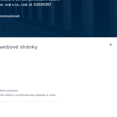
c. anji s.r.o., cod. id. 02030357.
promozionali
x
 webové stránky
AZIONI DI CONTATTO
222 866 866
4safe.cz
ordinare
í 17, 110 00 Praha 1
tředí využíváme.
la cassetta
 nimi sdíleny a synchronizovány, případně je může