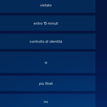
vietato
entro 15 minuti
controllo di identità
sì
più filiali
no