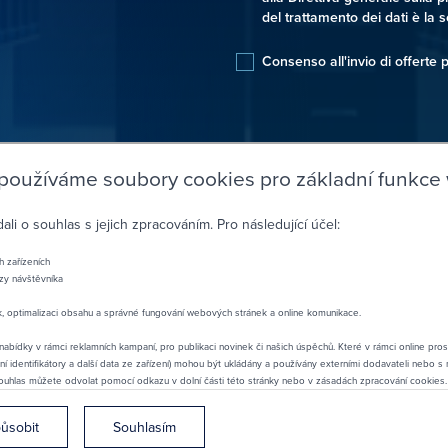
del trattamento dei dati è la so
Consenso all'invio di offerte 
 používáme soubory cookies pro základní funkce
i o souhlas s jejich zpracováním. Pro následující účel:
INFORM
h zařízeních
azy návštěvníka
+420 
k, optimalizaci obsahu a správné fungování webových stránek a online komunikace.
info@2
Na poříč
abídky v rámci reklamních kampaní, pro publikaci novinek či našich úspěchů. Které v rámci online pros
ní identifikátory a další data ze zařízení) mohou být ukládány a používány externími dodavateli nebo s
ouhlas můžete odvolat pomocí odkazu v dolní části této stránky nebo v zásadách zpracování cookies.
působit
Souhlasím